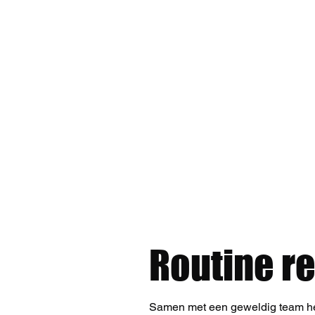
Hi, welcome t
Routine re
Samen met een geweldig team heb