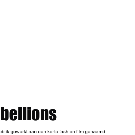
o my portfolio!
bellions
 ik gewerkt aan een korte fashion film genaamd