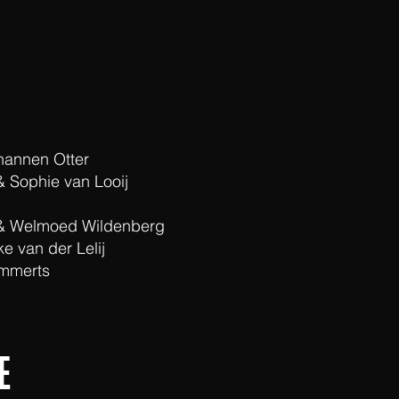
hannen Otter
 Sophie van Looij
 Welmoed Wildenberg
ke van der Lelij
ammerts
E